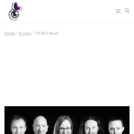
Home
/
Project
/
VEMA Band