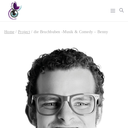
Home
/
Project
/
die Bruchbuben -Musik & Comedy – Benny