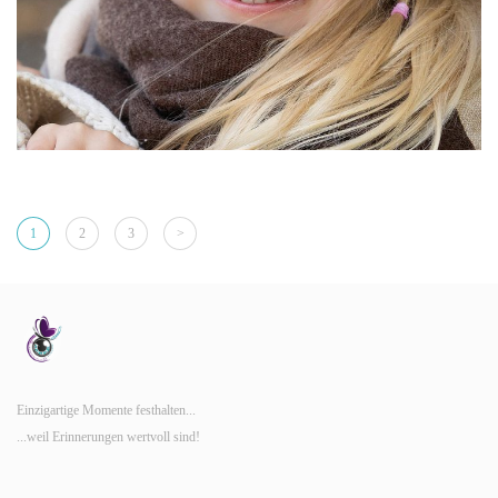
1
2
3
>
Einzigartige Momente festhalten...
...weil Erinnerungen wertvoll sind!